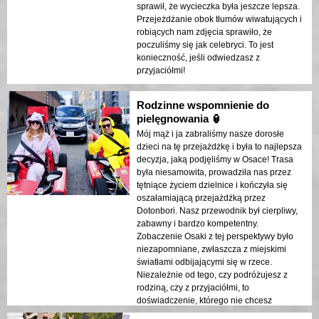
sprawił, że wycieczka była jeszcze lepsza.
Przejeżdżanie obok tłumów wiwatujących i
robiących nam zdjęcia sprawiło, że
poczuliśmy się jak celebryci. To jest
konieczność, jeśli odwiedzasz z
przyjaciółmi!
Rodzinne wspomnienie do
pielęgnowania 🏮
Mój mąż i ja zabraliśmy nasze dorosłe
dzieci na tę przejażdżkę i była to najlepsza
decyzja, jaką podjęliśmy w Osace! Trasa
była niesamowita, prowadziła nas przez
tętniące życiem dzielnice i kończyła się
oszałamiającą przejażdżką przez
Dotonbori. Nasz przewodnik był cierpliwy,
zabawny i bardzo kompetentny.
Zobaczenie Osaki z tej perspektywy było
niezapomniane, zwłaszcza z miejskimi
światłami odbijającymi się w rzece.
Niezależnie od tego, czy podróżujesz z
rodziną, czy z przyjaciółmi, to
doświadczenie, którego nie chcesz
przegapić!