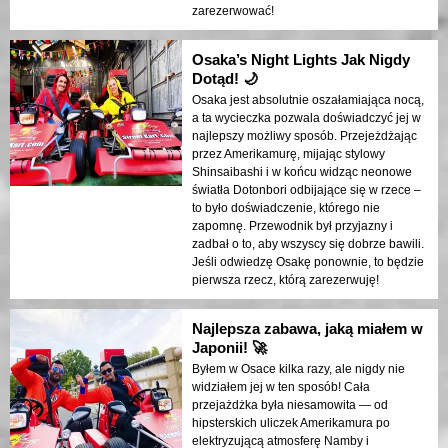
zarezerwować!
Osaka’s Night Lights Jak Nigdy
Dotąd! 🌙
Osaka jest absolutnie oszałamiająca nocą,
a ta wycieczka pozwala doświadczyć jej w
najlepszy możliwy sposób. Przejeżdżając
przez Amerikamurę, mijając stylowy
Shinsaibashi i w końcu widząc neonowe
światła Dotonbori odbijające się w rzece –
to było doświadczenie, którego nie
zapomnę. Przewodnik był przyjazny i
zadbał o to, aby wszyscy się dobrze bawili.
Jeśli odwiedzę Osakę ponownie, to będzie
pierwsza rzecz, którą zarezerwuję!
Najlepsza zabawa, jaką miałem w
Japonii! 🚀
Byłem w Osace kilka razy, ale nigdy nie
widziałem jej w ten sposób! Cała
przejażdżka była niesamowita — od
hipsterskich uliczek Amerikamura po
elektryzującą atmosferę Namby i