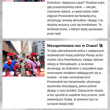
Dotonbori. Najlepsza część? Reakcje ludzi,
gdy przejeżdżaliśmy obok — okrzyki,
machanie rękami, a nawet ludzie robili
zdjęcia! Przewodnik był fantastyczny,
utrzymując wesołą atmosferę i dbając o to,
abyśmy wszyscy czuli się komfortowo. To
doświadczenie, o którym będę opowiadać
przez lata!
Niezapomniana noc w Osace! 🚀
To była zdecydowanie jedna z najlepszych
doświadczeń mojej podróży! Płynąc przez
modne ulice Amerikamury, mijając stylowe
sklepy w Shinsaibashi, a na koniec
docierając do Dotonbori z wszystkimi jego
neonowymi światłami odbijającymi się w
wodzie – to było surrealistyczne!
Przewodnik był niesamowity, utrzymując
wycieczkę ekscytującą, jednocześnie
dbając o nasz komfort. Zobaczenie miasta
w ten sposób to zupełnie inny poziom. Jeśli
odwiedzasz Osakę, to powinno być na
szczycie twojej listy!