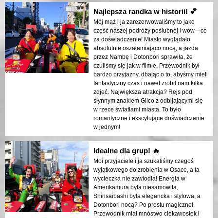
Najlepsza randka w historii! 💕
Mój mąż i ja zarezerwowaliśmy to jako
część naszej podróży poślubnej i wow—co
za doświadczenie! Miasto wyglądało
absolutnie oszałamiająco nocą, a jazda
przez Nambę i Dotonbori sprawiła, że
czuliśmy się jak w filmie. Przewodnik był
bardzo przyjazny, dbając o to, abyśmy mieli
fantastyczny czas i nawet zrobił nam kilka
zdjęć. Największa atrakcja? Rejs pod
słynnym znakiem Glico z odbijającymi się
w rzece światłami miasta. To było
romantyczne i ekscytujące doświadczenie
w jednym!
Idealne dla grup! 🔥
Moi przyjaciele i ja szukaliśmy czegoś
wyjątkowego do zrobienia w Osace, a ta
wycieczka nie zawiodła! Energia w
Amerikamura była niesamowita,
Shinsaibashi była elegancka i stylowa, a
Dotonbori nocą? Po prostu magiczne!
Przewodnik miał mnóstwo ciekawostek i