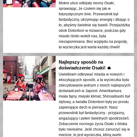
Mokre ulice odbijały neony Osaki,
sprawiając, że czułem się jak w
futurystycznym śnie. Przewodnik był
fantastyczny, utrzymując energię i dbając o
to, abyśmy świetnie się bawili. Przejażdżka
obok Dotonbori w mżawce, podczas gdy
miasto lśniło wokół nas, była
niezapomniana. Bez względu na pogodę,
ta wycieczka jest warta każdej chwili!
Najlepszy sposób na
doświadczenie Osaki! 🔥
Uwielbiam odkrywać miasta w nowych i
ekscytujących sposób, a ta wycieczka była
zdecydowanie jednym z moich najlepszych
doświadczeń w Japonii. Amerikamura
miała fajny, miejski klimat, Shinsaibashi był
stylowy, a światła Dotonbori były po prostu
zapierające dech w piersiach. Nasz
przewodnik był fantastyczny - przyjazny,
angażujący i pełen świetnych spostrzeżeń.
Zobaczenie nocnego życia Osaki z bliska
było nierealne. Jeśli chcesz zanurzyć się w
mieście, to jest wycieczka, którą warto