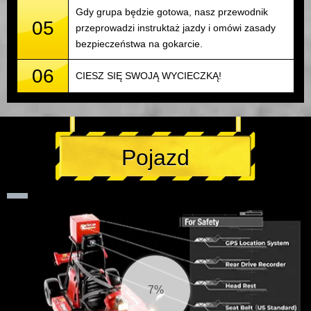
Gdy grupa będzie gotowa, nasz przewodnik
05
przeprowadzi instruktaż jazdy i omówi zasady
bezpieczeństwa na gokarcie.
06
CIESZ SIĘ SWOJĄ WYCIECZKĄ!
Pojazd
7%