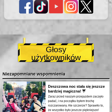
Głosy
użytkowników
Niezapomniane wspomnienia
Deszczowa noc stała się jeszcze
bardziej magiczna! ☔
Zaraz przed naszym przejazdem zaczęło
padać, i na początku byłem trochę
rozczarowany. Ale szczerze? Sprawiło to,
że wszystko było jeszcze piękniejsze!