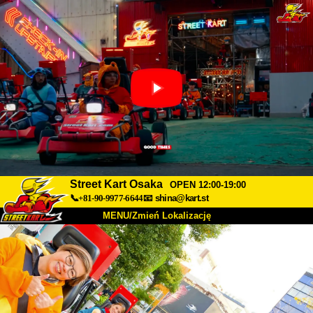
Street Kart Osaka
OPEN 12:00-19:00
📞+81-90-9977-6644
📧
shina@kart.st
MENU/Zmień Lokalizację
TOP
O nas
Specyfikacja
Cena
Dojazd
Opinie
FAQ