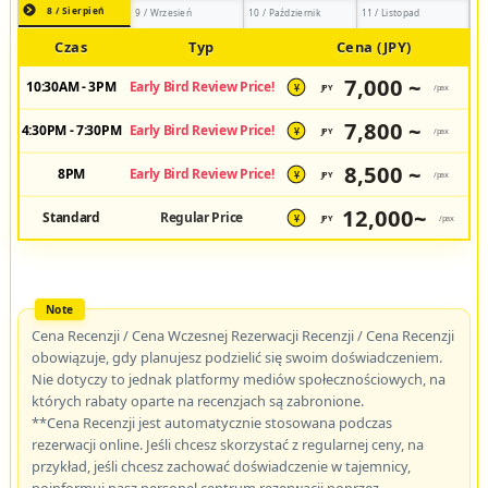
8 / Sierpień
9 / Wrzesień
10 / Październik
11 / Listopad
Czas
Typ
Cena (JPY)
7,000 ~
10:30AM - 3PM
Early Bird Review Price!
JPY
/pax
¥
7,800 ~
4:30PM - 7:30PM
Early Bird Review Price!
JPY
/pax
¥
8,500 ~
8PM
Early Bird Review Price!
JPY
/pax
¥
12,000~
Standard
Regular Price
JPY
/pax
¥
Cena Recenzji / Cena Wczesnej Rezerwacji Recenzji / Cena Recenzji
obowiązuje, gdy planujesz podzielić się swoim doświadczeniem.
Nie dotyczy to jednak platformy mediów społecznościowych, na
których rabaty oparte na recenzjach są zabronione.
**Cena Recenzji jest automatycznie stosowana podczas
rezerwacji online. Jeśli chcesz skorzystać z regularnej ceny, na
przykład, jeśli chcesz zachować doświadczenie w tajemnicy,