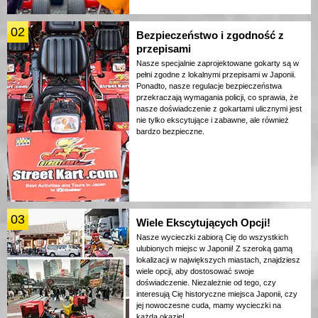
02
Bezpieczeństwo i zgodność z
przepisami
Nasze specjalnie zaprojektowane gokarty są w
pełni zgodne z lokalnymi przepisami w Japonii.
Ponadto, nasze regulacje bezpieczeństwa
przekraczają wymagania policji, co sprawia, że
nasze doświadczenie z gokartami ulicznymi jest
nie tylko ekscytujące i zabawne, ale również
bardzo bezpieczne.
03
Wiele Ekscytujących Opcji!
Nasze wycieczki zabiorą Cię do wszystkich
ulubionych miejsc w Japonii! Z szeroką gamą
lokalizacji w największych miastach, znajdziesz
wiele opcji, aby dostosować swoje
doświadczenie. Niezależnie od tego, czy
interesują Cię historyczne miejsca Japonii, czy
jej nowoczesne cuda, mamy wycieczki na
każdą okazję!