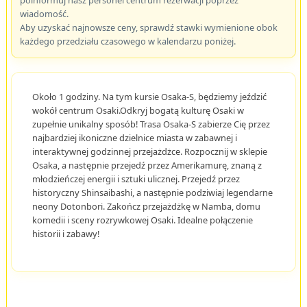
poinformuj nasz personel centrum rezerwacji poprzez
wiadomość.
Aby uzyskać najnowsze ceny, sprawdź stawki wymienione obok
każdego przedziału czasowego w kalendarzu poniżej.
Około 1 godziny. Na tym kursie Osaka-S, będziemy jeździć
wokół centrum Osaki.Odkryj bogatą kulturę Osaki w
zupełnie unikalny sposób! Trasa Osaka-S zabierze Cię przez
najbardziej ikoniczne dzielnice miasta w zabawnej i
interaktywnej godzinnej przejażdżce. Rozpocznij w sklepie
Osaka, a następnie przejedź przez Amerikamurę, znaną z
młodzieńczej energii i sztuki ulicznej. Przejedź przez
historyczny Shinsaibashi, a następnie podziwiaj legendarne
neony Dotonbori. Zakończ przejażdżkę w Namba, domu
komedii i sceny rozrywkowej Osaki. Idealne połączenie
historii i zabawy!