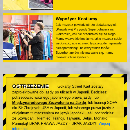
Wypożycz Kostiumy
Jak możesz powiedzieć, że doświadczyłeś
„Prawdziwej Przygody Superbohatera na
Gokarcie”, jeśli nie przebrałeś się za niego!
Mamy wszystkie kostiumy, jakie możesz sobie
wyobrazić, aby uczynić tę przygodę naprawdę
niezapomnianą! Dla wszystkich fanów
Superbohaterów, nie martwcie się, mamy
również ich wszystkich!
OSTRZEŻENIE
Gokarty Street Kart zostały
zaprojektowane do jazdy po ulicach w Japonii. Będziesz
potrzebować ważnego japońskiego prawa jazdy, lub
Międzynarodowego Zezwolenia na Jazdę
, lub licencji SOFA
dla Sił Zbrojnych USA w Japonii, lub własnego prawa jazdy z
oficjalnym tłumaczeniem na język japoński, jeśli pochodzisz
ze Szwajcarii, Niemiec, Francji, Tajwanu, Belgii, Monako.
Pamiętaj! BRAK PRAWA JAZDY - BRAK JAZDY!!
Więcej
informacji
.