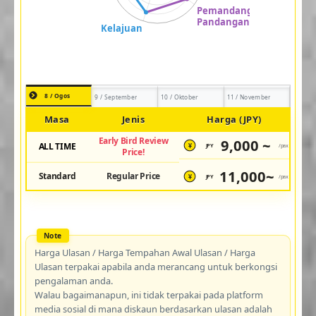
8 / Ogos
9 / September
10 / Oktober
11 / November
Masa
Jenis
Harga (JPY)
Early Bird Review
9,000 ~
ALL TIME
JPY
/pax
¥
Price!
11,000~
Standard
Regular Price
JPY
/pax
¥
Harga Ulasan / Harga Tempahan Awal Ulasan / Harga
Ulasan terpakai apabila anda merancang untuk berkongsi
pengalaman anda.
Walau bagaimanapun, ini tidak terpakai pada platform
media sosial di mana diskaun berdasarkan ulasan adalah