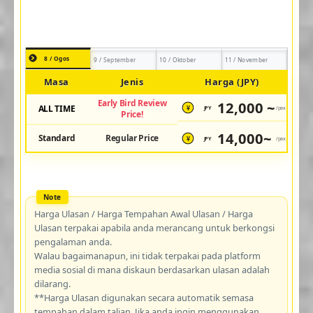
8 / Ogos
9 / September
10 / Oktober
11 / November
Masa
Jenis
Harga (JPY)
Early Bird Review
12,000 ~
ALL TIME
JPY
/pax
¥
Price!
14,000~
Standard
Regular Price
JPY
/pax
¥
Harga Ulasan / Harga Tempahan Awal Ulasan / Harga
Ulasan terpakai apabila anda merancang untuk berkongsi
pengalaman anda.
Walau bagaimanapun, ini tidak terpakai pada platform
media sosial di mana diskaun berdasarkan ulasan adalah
dilarang.
**Harga Ulasan digunakan secara automatik semasa
tempahan dalam talian. Jika anda ingin menggunakan