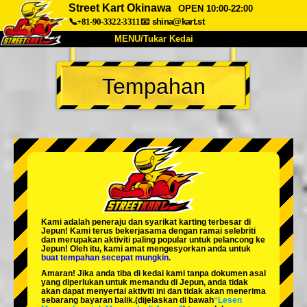
Street Kart Okinawa
OPEN 10:00-22:00
📞+81-90-3322-3311
📧
shina@kart.st
MENU/Tukar Kedai
UTAMA
Tempahan
Tentang
Spesifikasi
Harga
Akses
Suara
Soalan Lazim
Syarikat
Tempahan
Tukar Kedai
Tokyo Shinagawa
Tokyo Akihabara#1
Tokyo Akihabara#2
Tokyo Shibuya
Kami adalah
peneraju
dan
syarikat karting terbesar
di
Tokyo Shibuya Annex
Tokyo Bay
Jepun! Kami terus bekerjasama dengan
ramai selebriti
dan merupakan
aktiviti paling popular
untuk pelancong ke
Jepun! Oleh itu, kami amat mengesyorkan anda untuk
Tokyo Asakusa
Osaka
buat tempahan secepat mungkin.
Amaran! Jika anda tiba di kedai kami tanpa dokumen asal
Okinawa
yang diperlukan untuk memandu di Jepun, anda tidak
akan dapat menyertai aktiviti ini dan tidak akan menerima
sebarang bayaran balik.
(dijelaskan di bawah
“Lesen