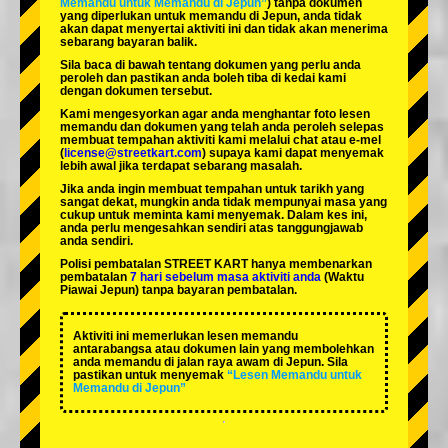
Memandu untuk Memandu di Jepun”
) tanpa dokumen
yang diperlukan untuk memandu di Jepun, anda tidak
akan dapat menyertai aktiviti ini dan tidak akan menerima
sebarang bayaran balik.
Sila baca di bawah tentang dokumen yang perlu anda
peroleh dan pastikan anda boleh tiba di kedai kami
dengan dokumen tersebut.
Kami mengesyorkan agar anda menghantar foto lesen
memandu dan dokumen yang telah anda peroleh selepas
membuat tempahan aktiviti kami melalui chat atau e-mel
(
license@streetkart.com
) supaya kami dapat menyemak
lebih awal jika terdapat sebarang masalah.
Jika anda ingin membuat tempahan untuk tarikh yang
sangat dekat, mungkin anda tidak mempunyai masa yang
cukup untuk meminta kami menyemak. Dalam kes ini,
anda perlu mengesahkan sendiri atas tanggungjawab
anda sendiri.
Polisi pembatalan STREET KART hanya membenarkan
pembatalan
7 hari sebelum masa aktiviti anda
(Waktu
Piawai Jepun) tanpa bayaran pembatalan.
Aktiviti ini memerlukan lesen memandu
antarabangsa atau dokumen lain yang membolehkan
anda memandu di jalan raya awam di Jepun. Sila
pastikan untuk menyemak
“Lesen Memandu untuk
Memandu di Jepun”