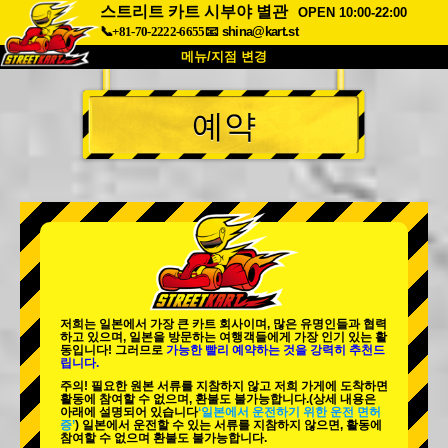
스트리트 카트 시부야 별관
OPEN 10:00-22:00
📞+81-70-2222-6655
📧
shina@kart.st
메뉴/지점 변경
최상단
예약
소개
사양
가격
접근성
고객 리뷰
자주 묻는 질문
회사 정보
예약
지점 변경
도쿄 시나가와 #1
도쿄 아키하바라#1
도쿄 아키하바라#2
도쿄 시부야
저희는 일본에서 가장 큰 카트 회사이며,
많은 유명인
들과 협력
도쿄 시부야 애넥스
도쿄 베이
하고 있으며, 일본을 방문하는 여행객들에게
가장 인기 있는 활
동
입니다! 그러므로
가능한 빨리 예약하는 것을 강력히 추천드
립니다.
도쿄 아사쿠사
오사카
주의! 필요한 원본 서류를 지참하지 않고 저희 가게에 도착하면
활동에 참여할 수 없으며, 환불도 불가능합니다.
(상세 내용은
오키나와
아래에 설명되어 있습니다
‘일본에서 운전하기 위한 운전 면허
증’
) 일본에서 운전할 수 있는 서류를 지참하지 않으면, 활동에
참여할 수 없으며 환불도 불가능합니다.