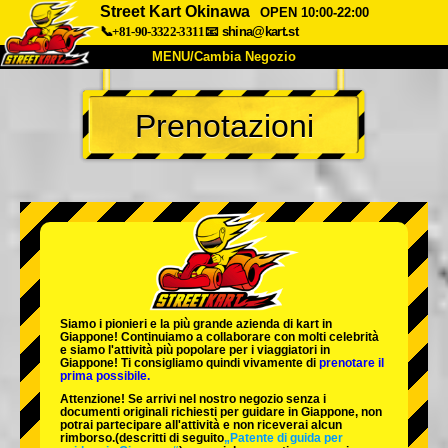
Street Kart Okinawa
OPEN 10:00-22:00
📞+81-90-3322-3311
📧
shina@kart.st
MENU/Cambia Negozio
INIZIO
Prenotazioni
Chi Siamo
Specifiche
Prezzo
Accesso
Recensioni
FAQ
Azienda
Prenotazioni
Cambia Negozio
Tokyo Shinagawa
Tokyo Akihabara#1
Tokyo Akihabara#2
Tokyo Shibuya
Siamo i
pionieri
e la
più grande azienda di kart
in
Tokyo Shibuya Annex
Tokyo Bay
Giappone! Continuiamo a collaborare con
molti celebrità
e siamo l'
attività più popolare
per i viaggiatori in
Giappone! Ti consigliamo quindi vivamente di
prenotare il
Tokyo Asakusa
Osaka
prima possibile.
Attenzione! Se arrivi nel nostro negozio senza i
Okinawa
documenti originali richiesti per guidare in Giappone, non
potrai partecipare all'attività e non riceverai alcun
rimborso.
(descritti di seguito
„Patente di guida per