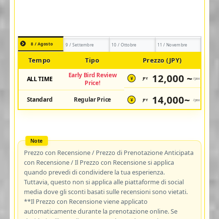
8 / Agosto
9 / Settembre
10 / Ottobre
11 / Novembre
Tempo
Tipo
Prezzo (JPY)
Early Bird Review
12,000 ~
ALL TIME
JPY
/pax
¥
Price!
14,000~
Standard
Regular Price
JPY
/pax
¥
Prezzo con Recensione / Prezzo di Prenotazione Anticipata
con Recensione / Il Prezzo con Recensione si applica
quando prevedi di condividere la tua esperienza.
Tuttavia, questo non si applica alle piattaforme di social
media dove gli sconti basati sulle recensioni sono vietati.
**Il Prezzo con Recensione viene applicato
automaticamente durante la prenotazione online. Se