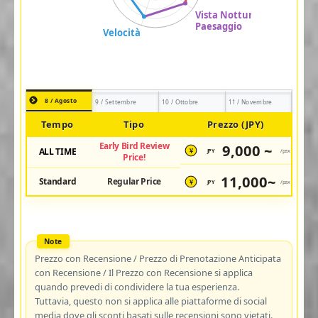
8 / Agosto
9 / Settembre
10 / Ottobre
11 / Novembre
Tempo
Tipo
Prezzo (JPY)
Early Bird Review
9,000 ~
ALL TIME
JPY
/pax
¥
Price!
11,000~
Standard
Regular Price
JPY
/pax
¥
Prezzo con Recensione / Prezzo di Prenotazione Anticipata
con Recensione / Il Prezzo con Recensione si applica
quando prevedi di condividere la tua esperienza.
Tuttavia, questo non si applica alle piattaforme di social
media dove gli sconti basati sulle recensioni sono vietati.