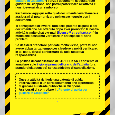
guidare in Giappone“
) senza i documenti necessari per
guidare in Giappone, non potrai partecipare all'attività e
non riceverai alcun rimborso.
Per favore leggi qui sotto quali documenti devi ottenere e
assicurati di poter arrivare nel nostro negozio con i
documenti.
Ti consigliamo di inviarci foto della patente di guida e dei
documenti che hai ottenuto dopo aver prenotato la nostra
attività tramite chat o e-mail (
license@streetkart.com
) in
modo che possiamo verificare in anticipo se ci sono
problemi.
Se desideri prenotare per date molto vicine, potresti non
avere abbastanza tempo per chiedere a noi di verificare.
In tal caso, dovrai confermare da solo sotto tua
responsabilità.
La politica di cancellazione di STREET KART consente di
annullare solo
7 giorni prima dell'orario dell'attività
(ora
standard giapponese) senza addebito di cancellazione.
Questa attività richiede una patente di guida
internazionale o un altro documento che ti permetta
di guidare su strade pubbliche in Giappone.
Assicurati di controllare il
„Patente di guida per
guidare in Giappone“