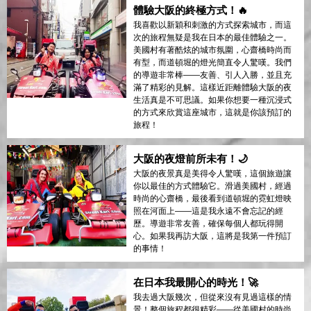
體驗大阪的終極方式！🔥
我喜歡以新穎和刺激的方式探索城市，而這
次的旅程無疑是我在日本的最佳體驗之一。
美國村有著酷炫的城市氛圍，心齋橋時尚而
有型，而道頓堀的燈光簡直令人驚嘆。我們
的導遊非常棒——友善、引人入勝，並且充
滿了精彩的見解。這樣近距離體驗大阪的夜
生活真是不可思議。如果你想要一種沉浸式
的方式來欣賞這座城市，這就是你該預訂的
旅程！
大阪的夜燈前所未有！🌙
大阪的夜景真是美得令人驚嘆，這個旅遊讓
你以最佳的方式體驗它。滑過美國村，經過
時尚的心齋橋，最後看到道頓堀的霓虹燈映
照在河面上——這是我永遠不會忘記的經
歷。導遊非常友善，確保每個人都玩得開
心。如果我再訪大阪，這將是我第一件預訂
的事情！
在日本我最開心的時光！🚀
我去過大阪幾次，但從來沒有見過這樣的情
景！整個旅程都很精彩——從美國村的時尚