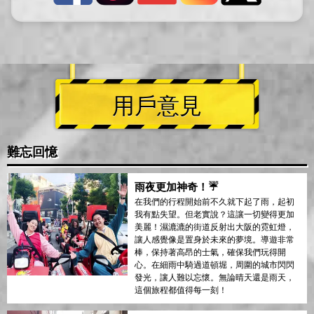
用戶意見
難忘回憶
雨夜更加神奇！☔
在我們的行程開始前不久就下起了雨，起初
我有點失望。但老實說？這讓一切變得更加
美麗！濕漉漉的街道反射出大阪的霓虹燈，
讓人感覺像是置身於未來的夢境。導遊非常
棒，保持著高昂的士氣，確保我們玩得開
心。在細雨中騎過道頓堀，周圍的城市閃閃
發光，讓人難以忘懷。無論晴天還是雨天，
這個旅程都值得每一刻！