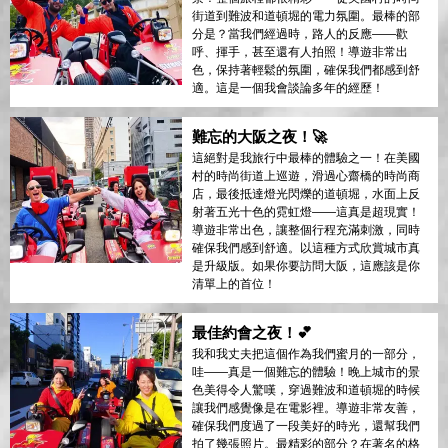
街道到難波和道頓堀的電力氛圍。最棒的部
分是？當我們經過時，路人的反應——歡
呼、揮手，甚至還有人拍照！導遊非常出
色，保持著輕鬆的氛圍，確保我們都感到舒
適。這是一個我會談論多年的經歷！
難忘的大阪之夜！🚀
這絕對是我旅行中最棒的體驗之一！在美國
村的時尚街道上巡遊，滑過心齋橋的時尚商
店，最後抵達燈光閃爍的道頓堀，水面上反
射著五光十色的霓虹燈——這真是超現實！
導遊非常出色，讓整個行程充滿刺激，同時
確保我們感到舒適。以這種方式欣賞城市真
是升級版。如果你要訪問大阪，這應該是你
清單上的首位！
最佳約會之夜！💕
我和我丈夫把這個作為我們蜜月的一部分，
哇——真是一個難忘的體驗！晚上城市的景
色美得令人驚嘆，穿過難波和道頓堀的時候
讓我們感覺像是在電影裡。導遊非常友善，
確保我們度過了一段美好的時光，還幫我們
拍了幾張照片。最精彩的部分？在著名的格