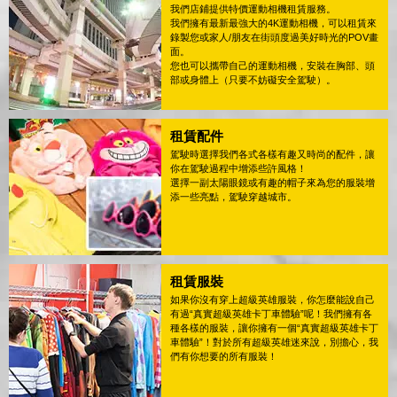
我們店鋪提供特價運動相機租賃服務。
我們擁有最新最強大的4K運動相機，可以租賃來
錄製您或家人/朋友在街頭度過美好時光的POV畫
面。
您也可以攜帶自己的運動相機，安裝在胸部、頭
部或身體上（只要不妨礙安全駕駛）。
租賃配件
駕駛時選擇我們各式各樣有趣又時尚的配件，讓
你在駕駛過程中增添些許風格！
選擇一副太陽眼鏡或有趣的帽子來為您的服裝增
添一些亮點，駕駛穿越城市。
租賃服裝
如果你沒有穿上超級英雄服裝，你怎麼能說自己
有過“真實超級英雄卡丁車體驗”呢！我們擁有各
種各樣的服裝，讓你擁有一個“真實超級英雄卡丁
車體驗”！對於所有超級英雄迷來說，別擔心，我
們有你想要的所有服裝！