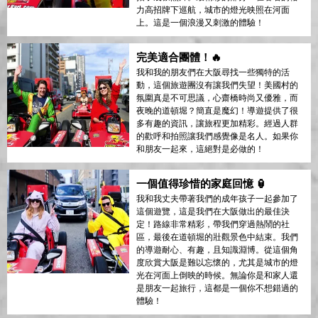
力高招牌下巡航，城市的燈光映照在河面
上。這是一個浪漫又刺激的體驗！
完美適合團體！🔥
我和我的朋友們在大阪尋找一些獨特的活
動，這個旅遊團沒有讓我們失望！美國村的
氛圍真是不可思議，心齋橋時尚又優雅，而
夜晚的道頓堀？簡直是魔幻！導遊提供了很
多有趣的資訊，讓旅程更加精彩。經過人群
的歡呼和拍照讓我們感覺像是名人。如果你
和朋友一起來，這絕對是必做的！
一個值得珍惜的家庭回憶 🏮
我和我丈夫帶著我們的成年孩子一起參加了
這個遊覽，這是我們在大阪做出的最佳決
定！路線非常精彩，帶我們穿過熱鬧的社
區，最後在道頓堀的壯觀景色中結束。我們
的導遊耐心、有趣，且知識淵博。從這個角
度欣賞大阪是難以忘懷的，尤其是城市的燈
光在河面上倒映的時候。無論你是和家人還
是朋友一起旅行，這都是一個你不想錯過的
體驗！