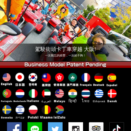
公司
預訂
更換店鋪
東京 品川 #1
東京 秋葉原 #1
東京 秋葉原 #2
東京 澀谷
東京 澀谷附店
東京灣
駕駛街頭卡丁車穿越 大阪!
東京 淺草
大阪
一次難忘的經歷，一次絕不夠！
沖繩