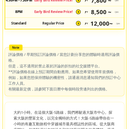
7,800 ~
4:30PM - 7:30PM
Early Bird Review Price!
JPY
/pax
¥
8,500 ~
8PM
Early Bird Review Price!
JPY
/pax
¥
12,000~
Standard
Regular Price
JPY
/pax
¥
評論價格 / 早期預訂評論價格 / 當您計劃分享您的體驗時適用評論價
格。
但是，這不適用於禁止基於評論的折扣的社交媒體平台。
**評論價格在線上預訂期間自動應用。如果您希望使用常規價格，
例如，如果您想保持體驗的機密性，請通過消息通知我們的預訂中心
工作人員。
有關最新定價，請參閱下面日曆中每個時段旁邊列出的價格。
大約1小時。在這個大阪-S路線，我們將駛過大阪市中心。探
索大阪的豐富文化，以完全獨特的方式！大阪-S路線帶你在一
小時的有趣互動旅程中穿越城市最具標誌性的區域。從大阪商