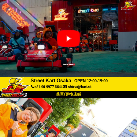
Street Kart Osaka
OPEN 12:00-19:00
📞+81-90-9977-6644
📧
shina@kart.st
菜單/更換店鋪
首頁
關於
規格
價格
交通方式
顧客聲音
常見問題