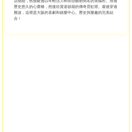
店開始，然後駛過以年輕活力和街頭藝術聞名的美國村。滑過
歷史悠久的心齋橋，然後欣賞道頓堀的傳奇霓虹燈。最後穿過
難波，這裡是大阪的喜劇和娛樂中心。歷史與樂趣的完美結
合！