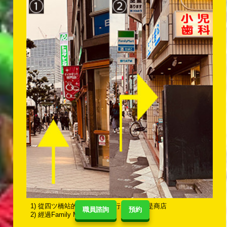
1) 從四ツ橋站的6號出口，直行，右邊就是商店
職員諮詢
預約
2) 經過Family Mart後向右轉