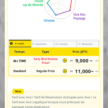
8 / Août
9 / Septembre
10 / Octobre
11 / Novembre
Temps
Type
Prix (JPY)
Early Bird Review
9,000 ~
ALL TIME
JPY
/pax
¥
Price!
11,000~
Standard
Regular Price
JPY
/pax
¥
Tarif avec Avis / Tarif de Réservation Anticipée avec Avis / Le
Tarif avec Avis s'applique lorsque vous prévoyez de
partager votre expérience.