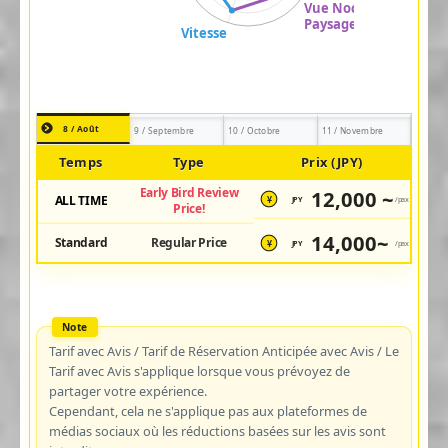
8 / Août
9 / Septembre
10 / Octobre
11 / Novembre
Temps
Type
Prix (JPY)
Early Bird Review
12,000 ~
ALL TIME
JPY
/pax
¥
Price!
14,000~
Standard
Regular Price
JPY
/pax
¥
Tarif avec Avis / Tarif de Réservation Anticipée avec Avis / Le
Tarif avec Avis s'applique lorsque vous prévoyez de
partager votre expérience.
Cependant, cela ne s'applique pas aux plateformes de
médias sociaux où les réductions basées sur les avis sont