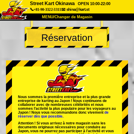
Street Kart Okinawa
OPEN 10:00-22:00
📞+81-90-3322-3311
📧
shina@kart.st
MENU/Changer de Magasin
ACCUEIL
Réservation
À Propos
Caractéristiques
Tarifs
Accès
Avis
FAQ
Entreprise
Réservation
Changer de Magasin
Tokyo Shinagawa
Tokyo Akihabara#1
Tokyo Akihabara#2
Tokyo Shibuya
Nous sommes la
première entreprise
et
la plus grande
Tokyo Shibuya Annexe
Baie de Tokyo
entreprise de karting
au Japon ! Nous continuons de
collaborer avec
de nombreuses célébrités
et nous
sommes l’
activité la plus populaire
pour les voyageurs au
Tokyo Asakusa
Osaka
Japon ! Nous vous recommandons donc vivement
de
réserver dès que possible.
Okinawa
Attention ! Si vous arrivez à notre magasin sans les
documents originaux nécessaires pour conduire au
Japon, vous ne pourrez pas participer à l'activité et vous