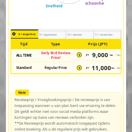
8 / augustus
9 / september
10 / oktober
11 / november
Tijd
Type
Prijs (JPY)
Early Bird Review
9,000 ~
ALL TIME
JPY
/pax
¥
Price!
11,000~
Standard
Regular Price
JPY
/pax
¥
Reviewprijs / Vroegboekingsprijs / De reviewprijs is van
toepassing wanneer u van plan bent uw ervaring te delen.
Dit geldt echter niet voor social media-platforms waar
kortingen op basis van reviews verboden zijn.
**De Reviewprijs wordt automatisch toegepast tijdens
online boeking. Als u de reguliere prijs wilt gebruiken,