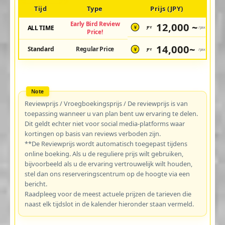
Tijd
Type
Prijs (JPY)
Early Bird Review
12,000 ~
ALL TIME
JPY
/pax
¥
Price!
14,000~
Standard
Regular Price
JPY
/pax
¥
Reviewprijs / Vroegboekingsprijs / De reviewprijs is van
toepassing wanneer u van plan bent uw ervaring te delen.
Dit geldt echter niet voor social media-platforms waar
kortingen op basis van reviews verboden zijn.
**De Reviewprijs wordt automatisch toegepast tijdens
online boeking. Als u de reguliere prijs wilt gebruiken,
bijvoorbeeld als u de ervaring vertrouwelijk wilt houden,
stel dan ons reserveringscentrum op de hoogte via een
bericht.
Raadpleeg voor de meest actuele prijzen de tarieven die
naast elk tijdslot in de kalender hieronder staan vermeld.