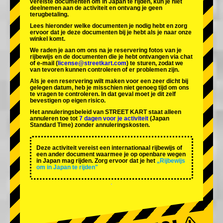
vereiste documenten om in Japan te rijden, kun je niet
deelnemen aan de activiteit en ontvang je geen
terugbetaling.
Lees hieronder welke documenten je nodig hebt en zorg
ervoor dat je deze documenten bij je hebt als je naar onze
winkel komt.
We raden je aan om ons na je reservering fotos van je
rijbewijs en de documenten die je hebt ontvangen via chat
of e-mail (
license@streetkart.com
) te sturen, zodat we
van tevoren kunnen controleren of er problemen zijn.
Als je een reservering wilt maken voor een zeer dicht bij
gelegen datum, heb je misschien niet genoeg tijd om ons
te vragen te controleren. In dat geval moet je dit zelf
bevestigen op eigen risico.
Het annuleringsbeleid van STREET KART staat alleen
annuleren toe tot
7 dagen voor je activiteit
(Japan
Standard Time) zonder annuleringskosten.
Deze activiteit vereist een internationaal rijbewijs of
een ander document waarmee je op openbare wegen
in Japan mag rijden. Zorg ervoor dat je het
„Rijbewijs
om in Japan te rijden"