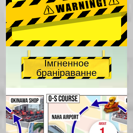
Імгненное
браніраванне