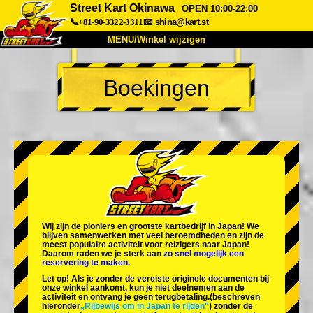
Street Kart Okinawa
OPEN 10:00-22:00
📞+81-90-3322-3311
📧
shina@kart.st
MENU/Winkel wijzigen
TOP
Boekingen
Over
Specificaties
Prijzen
Toegang
Ervaringen
FAQ
Bedrijf
Boekingen
Winkel wijzigen
Tokyo Shinagawa
Tokyo Akihabara#1
Tokyo Akihabara#2
Tokyo Shibuya
Wij zijn de
pioniers
en
grootste kartbedrijf
in Japan! We
Tokyo Shibuya Annex
Tokyo Bay
blijven samenwerken met
veel beroemdheden
en zijn de
meest populaire activiteit
voor reizigers naar Japan!
Daarom raden we je sterk aan
zo snel mogelijk een
Tokyo Asakusa
Osaka
reservering te maken.
Let op! Als je zonder de vereiste originele documenten bij
Okinawa
onze winkel aankomt, kun je niet deelnemen aan de
activiteit en ontvang je geen terugbetaling.
(beschreven
hieronder
„Rijbewijs om in Japan te rijden"
) zonder de