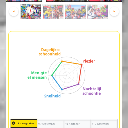
<
>
8 / augustus
9 / september
10 / oktober
11 / november